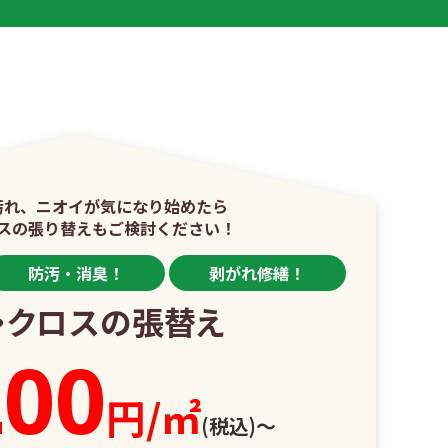
汚れ、
ニオイが気になり始めたら
スの張り替えも
ご検討ください！
防汚・消臭！
剥がれ修繕！
・クロスの張替え
200
円/㎡
(税込)〜