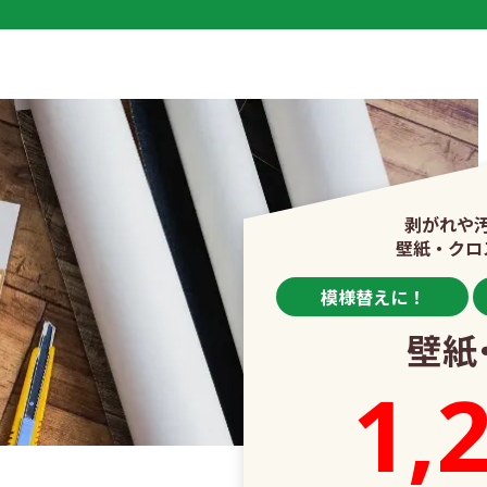
剥がれや
壁紙・クロ
模様替えに！
壁紙
1,