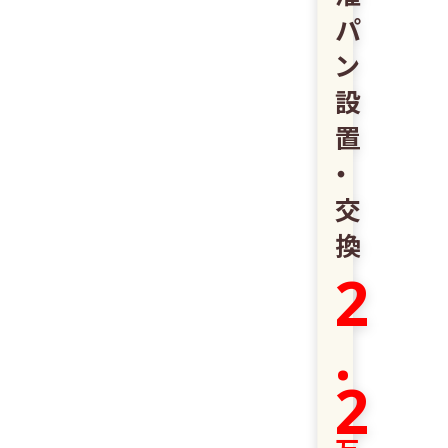
パ
ン
設
置
・
交
換
2
.
2