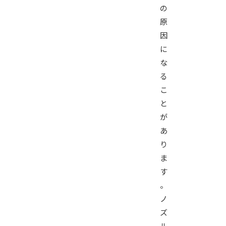
の
原
因
に
な
る
こ
と
が
あ
り
ま
す
。
ノ
ズ
ル