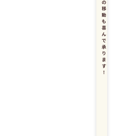
の
移
動
も
喜
ん
で
承
り
ま
す
！
漏
水
防
止
！
排