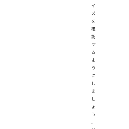
イ
ズ
を
確
認
す
る
よ
う
に
し
ま
し
ょ
う
。