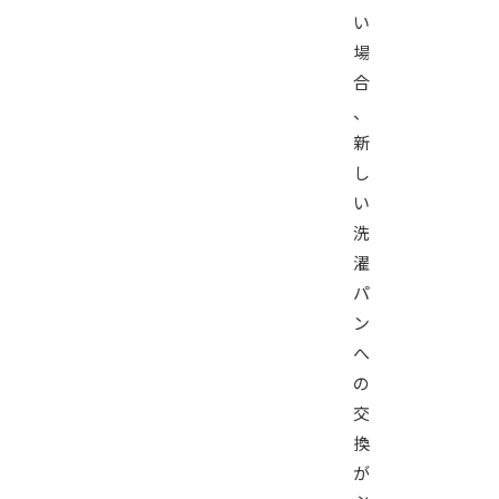
い
場
合
、
新
し
い
洗
濯
パ
ン
へ
の
交
換
が