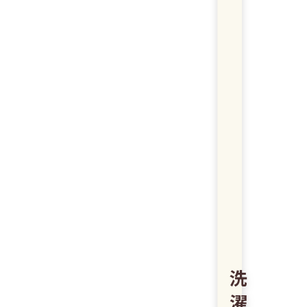
水
つ
ま
り
の
改
善
！
床
の
保
護
に
！
洗
濯