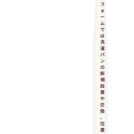
フ
ォ
ー
ム
で
は
洗
濯
パ
ン
の
新
規
設
置
や
交
換
、
位
置