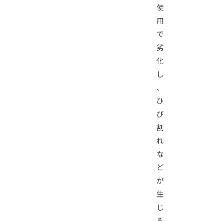
使
用
で
劣
化
し
、
ひ
び
割
れ
な
ど
が
生
じ
る