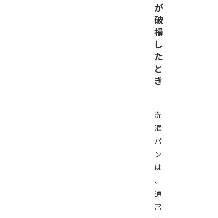
が
破
損
し
た
と
き
洗
濯
パ
ン
は
、
通
常