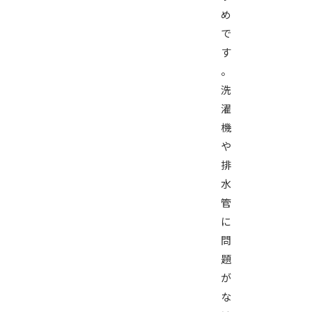
め
で
す
。
洗
濯
機
や
排
水
管
に
問
題
が
な