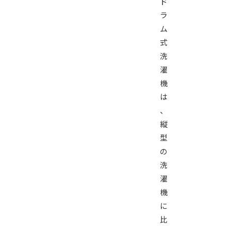
ド
ラ
ム
式
洗
濯
機
は
、
縦
型
の
洗
濯
機
に
比