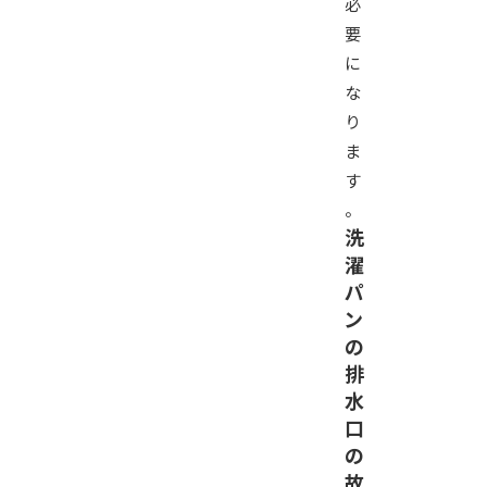
必
要
に
な
り
ま
す
。
洗
濯
パ
ン
の
排
水
口
の
故