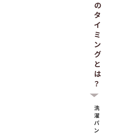
の
タ
イ
ミ
ン
グ
と
は
？
洗
濯
パ
ン