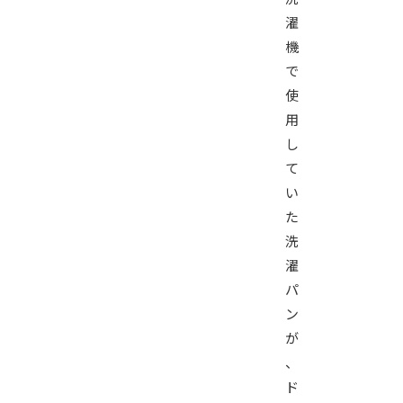
濯
機
で
使
用
し
て
い
た
洗
濯
パ
ン
が
、
ド