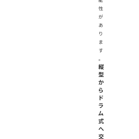
性
が
あ
り
ま
す
。
縦
型
か
ら
ド
ラ
ム
式
へ
交