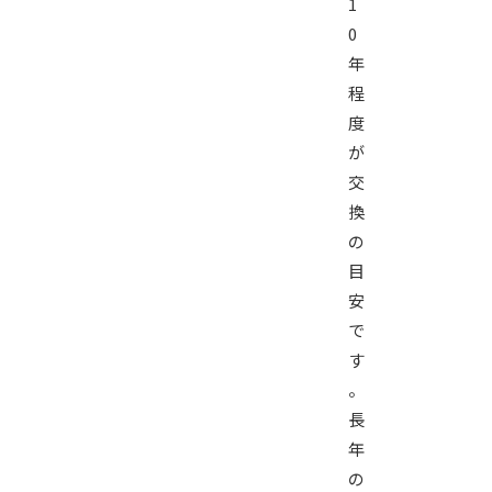
1
0
年
程
度
が
交
換
の
目
安
で
す
。
長
年
の