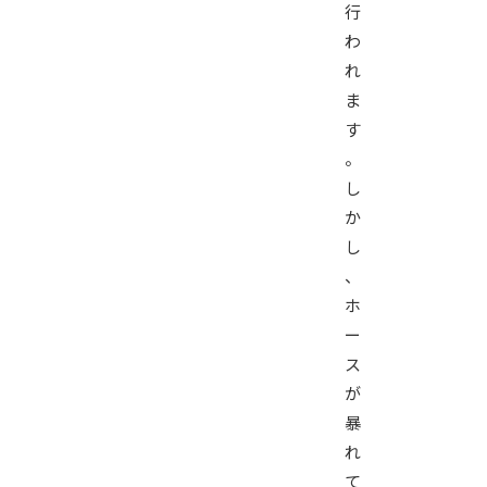
行
わ
れ
ま
す
。
し
か
し
、
ホ
ー
ス
が
暴
れ
て