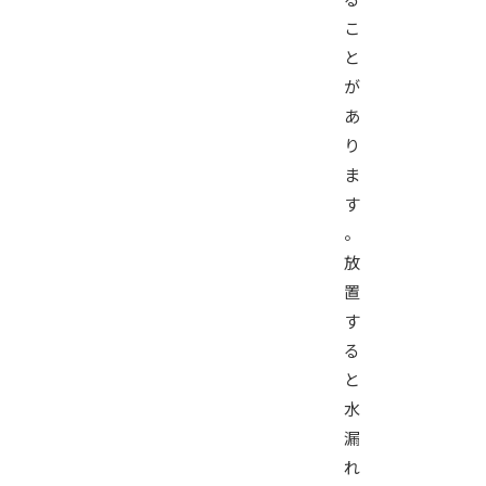
こ
と
が
あ
り
ま
す
。
放
置
す
る
と
水
漏
れ