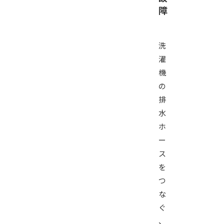
障
洗
濯
機
の
排
水
ホ
ー
ス
を
つ
な
ぐ
、