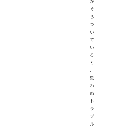
が
ぐ
ら
つ
い
て
い
る
と
、
思
わ
ぬ
ト
ラ
ブ
ル