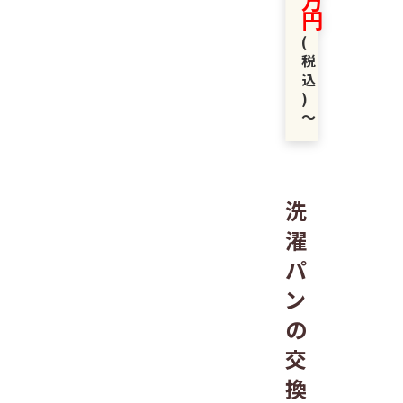
万
円
(
税
込
)
〜
洗
濯
パ
ン
の
交
換