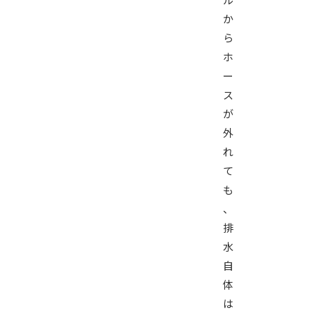
か
ら
ホ
ー
ス
が
外
れ
て
も
、
排
水
自
体
は