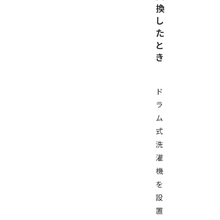
換
し
た
と
き
ド
ラ
ム
式
洗
濯
機
を
設
置