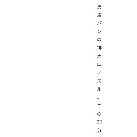
洗
濯
パ
ン
の
排
水
口
ノ
ズ
ル
。
こ
の
部
分