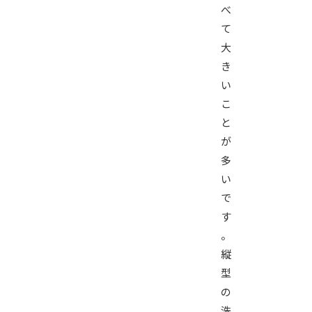
べ
て
大
き
い
こ
と
が
多
い
で
す
。
縦
型
の
洗