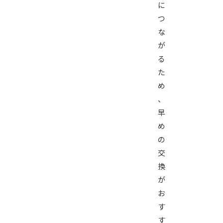
に
つ
な
が
る
た
め
、
早
め
の
交
換
が
お
す
す