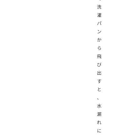
洗
濯
パ
ン
か
ら
飛
び
出
す
と
、
水
漏
れ
に