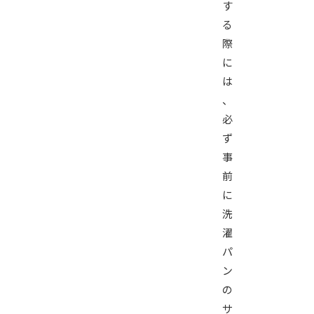
す
る
際
に
は
、
必
ず
事
前
に
洗
濯
パ
ン
の
サ