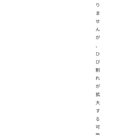
り
ま
せ
ん
が
、
ひ
び
割
れ
が
拡
大
す
る
可
能