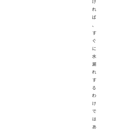
け
れ
ば
、
す
ぐ
に
水
漏
れ
す
る
わ
け
で
は
あ